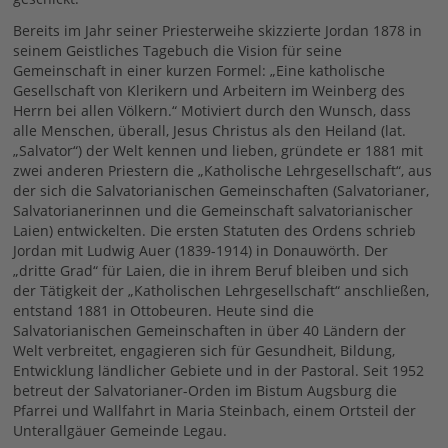
Bereits im Jahr seiner Priesterweihe skizzierte Jordan 1878 in
seinem Geistliches Tagebuch die Vision für seine
Gemeinschaft in einer kurzen Formel: „Eine katholische
Gesellschaft von Klerikern und Arbeitern im Weinberg des
Herrn bei allen Völkern.“ Motiviert durch den Wunsch, dass
alle Menschen, überall, Jesus Christus als den Heiland (lat.
„Salvator“) der Welt kennen und lieben, gründete er 1881 mit
zwei anderen Priestern die „Katholische Lehrgesellschaft“, aus
der sich die Salvatorianischen Gemeinschaften (Salvatorianer,
Salvatorianerinnen und die Gemeinschaft salvatorianischer
Laien) entwickelten. Die ersten Statuten des Ordens schrieb
Jordan mit Ludwig Auer (1839-1914) in Donauwörth. Der
„dritte Grad“ für Laien, die in ihrem Beruf bleiben und sich
der Tätigkeit der „Katholischen Lehrgesellschaft“ anschließen,
entstand 1881 in Ottobeuren. Heute sind die
Salvatorianischen Gemeinschaften in über 40 Ländern der
Welt verbreitet, engagieren sich für Gesundheit, Bildung,
Entwicklung ländlicher Gebiete und in der Pastoral. Seit 1952
betreut der Salvatorianer-Orden im Bistum Augsburg die
Pfarrei und Wallfahrt in Maria Steinbach, einem Ortsteil der
Unterallgäuer Gemeinde Legau.