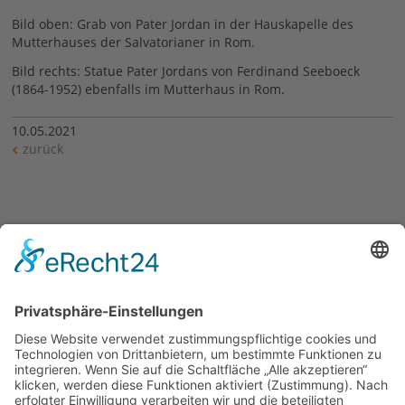
Bild oben: Grab von Pater Jordan in der Hauskapelle des
Mutterhauses der Salvatorianer in Rom.
Bild rechts: Statue Pater Jordans von Ferdinand Seeboeck
(1864-1952) ebenfalls im Mutterhaus in Rom.
10.05.2021
zurück
Links
Seite zur Seligsprechung
Salvatorianer weltweit
Salvatorianerinnen weltweit
Salvatorianer Deutschland
Salvatorianerinnen Deutschland