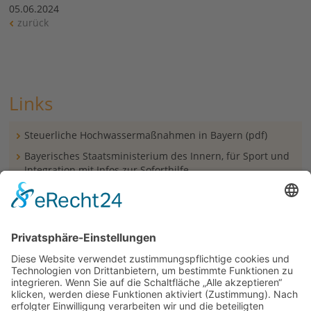
05.06.2024
zurück
Links
Steuerliche Hochwassermaßnahmen in Bayern (pdf)
Bayerisches Staatsministerium des Innern, für Sport und
Integration mit Infos zur Soforthilfe
Kolpingstiftung-Rudolf-Geiselberger
Brief Bischof Dr. Meier und Fürbitten
Ortsbesuch Bischof Dr. Bertram Meier
Caritas Diözesanverband Augsburg
katholisch1.tv Bericht zur Situation in Günzburg
katholisch1.tv Bericht zum Besuch Bischof in
Schrobenhausen