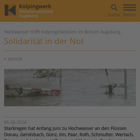
Kolpingwerk
Diözesanverband
Suche
Menü
Augsburg
Hochwasser trifft Kolpingsfamilien im Bistum Augsburg
Solidarität in der Not
zurück
05.06.2024
Starkregen hat Anfang Juni zu Hochwasser an den Flüssen
Donau, Gerolsbach, Günz, Ilm, Paar, Roth, Schmutter, Wertach,