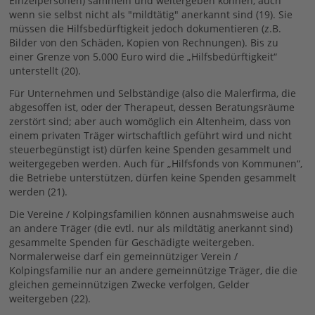
Einzelpersonen) sammeln und weitergeben können, auch
wenn sie selbst nicht als "mildtätig" anerkannt sind (19). Sie
müssen die Hilfsbedürftigkeit jedoch dokumentieren (z.B.
Bilder von den Schäden, Kopien von Rechnungen). Bis zu
einer Grenze von 5.000 Euro wird die „Hilfsbedürftigkeit“
unterstellt (20).
Für Unternehmen und Selbständige (also die Malerfirma, die
abgesoffen ist, oder der Therapeut, dessen Beratungsräume
zerstört sind; aber auch womöglich ein Altenheim, dass von
einem privaten Träger wirtschaftlich geführt wird und nicht
steuerbegünstigt ist) dürfen keine Spenden gesammelt und
weitergegeben werden. Auch für „Hilfsfonds von Kommunen“,
die Betriebe unterstützen, dürfen keine Spenden gesammelt
werden (21).
Die Vereine / Kolpingsfamilien können ausnahmsweise auch
an andere Träger (die evtl. nur als mildtätig anerkannt sind)
gesammelte Spenden für Geschädigte weitergeben.
Normalerweise darf ein gemeinnütziger Verein /
Kolpingsfamilie nur an andere gemeinnützige Träger, die die
gleichen gemeinnützigen Zwecke verfolgen, Gelder
weitergeben (22).