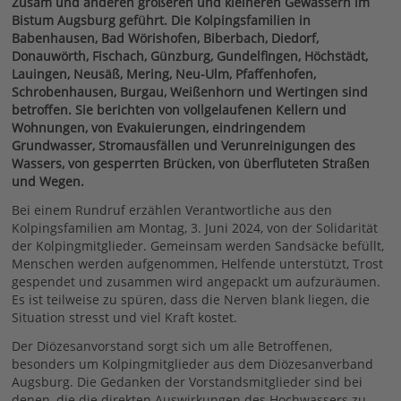
Zusam und anderen größeren und kleineren Gewässern im
Bistum Augsburg geführt. Die Kolpingsfamilien in
Babenhausen, Bad Wörishofen, Biberbach, Diedorf,
Donauwörth, Fischach, Günzburg, Gundelfingen, Höchstädt,
Lauingen, Neusäß, Mering, Neu-Ulm, Pfaffenhofen,
Schrobenhausen, Burgau, Weißenhorn und Wertingen sind
betroffen. Sie berichten von vollgelaufenen Kellern und
Wohnungen, von Evakuierungen, eindringendem
Grundwasser, Stromausfällen und Verunreinigungen des
Wassers, von gesperrten Brücken, von überfluteten Straßen
und Wegen.
Bei einem Rundruf erzählen Verantwortliche aus den
Kolpingsfamilien am Montag, 3. Juni 2024, von der Solidarität
der Kolpingmitglieder. Gemeinsam werden Sandsäcke befüllt,
Menschen werden aufgenommen, Helfende unterstützt, Trost
gespendet und zusammen wird angepackt um aufzuräumen.
Es ist teilweise zu spüren, dass die Nerven blank liegen, die
Situation stresst und viel Kraft kostet.
Der Diözesanvorstand sorgt sich um alle Betroffenen,
besonders um Kolpingmitglieder aus dem Diözesanverband
Augsburg. Die Gedanken der Vorstandsmitglieder sind bei
denen, die die direkten Auswirkungen des Hochwassers zu