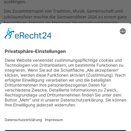
ausklingen.
Das Zusammenspiel von Tradition, Musik, Gemeinschaft und
Jubiläumsfeier machte die Sonnwendfeier 2026 zu einem ganz
besonderen Ereignis im Meitinger Veranstaltungskalender.
Text und Fotos: Julia Wilhelm
30.06.2026
zurück
Links
Kolpingsfamilie Meitingen
© 2026 | Kolpingwerk Diözesanverband Augsburg
Website von
sinntun
mit
flix.CMS