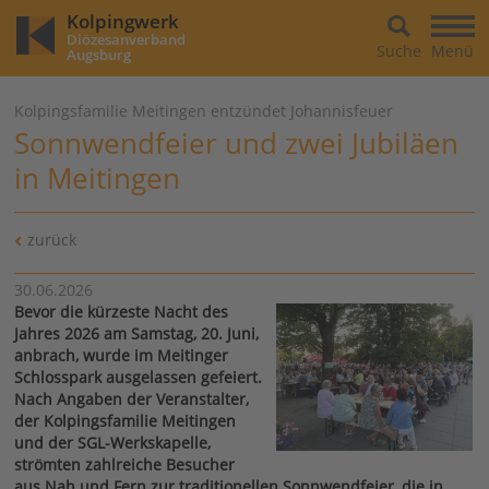
Kolpingwerk
Diözesanverband
Suche
Menü
Augsburg
Kolpingsfamilie Meitingen entzündet Johannisfeuer
Sonnwendfeier und zwei Jubiläen
in Meitingen
zurück
30.06.2026
Bevor die kürzeste Nacht des
Jahres 2026 am Samstag, 20. Juni,
anbrach, wurde im Meitinger
Schlosspark ausgelassen gefeiert.
Nach Angaben der Veranstalter,
der Kolpingsfamilie Meitingen
und der SGL-Werkskapelle,
strömten zahlreiche Besucher
aus Nah und Fern zur traditionellen Sonnwendfeier, die in