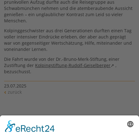
prunkvollen Aufzug durfte auch die Reisegruppe aus
Schwabmünchen nehmen und die atemberaubende Aussicht
genießen – ein unglaublicher Kontrast zum Leid so vieler
Menschen.
Kolpinggeschwister aus drei Generationen durften einen Tag
voller intensiver Eindrücke erleben, der aber auch geprägt
war von gegenseitiger Wertschätzung, Hilfe, miteinander und
voneinander Lernen.
Die Fahrt wurde von der Dr.-Bruno-Merk-Stiftung, einer
Zustiftung der
Kolpingstiftung-Rudolf-Geiselberger
,
bezuschusst.
23.07.2025
zurück
Siehe auch