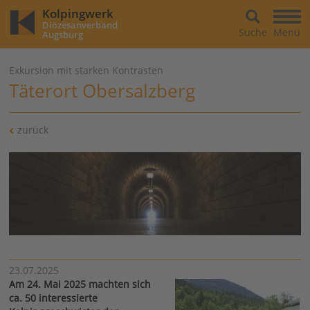
Kolpingwerk
Diözesanverband
Suche
Menü
Augsburg
Exkursion mit starken Kontrasten
Täterort Obersalzberg
zurück
23.07.2025
Am 24. Mai 2025 machten sich
ca. 50 interessierte