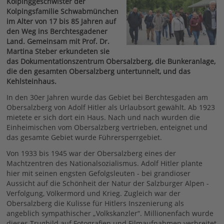
Kolpinggeschwister der
Kolpingsfamilie Schwabmünchen
im Alter von 17 bis 85 Jahren auf
den Weg ins Berchtesgadener
Land. Gemeinsam mit Prof. Dr.
Martina Steber erkundeten sie
das Dokumentationszentrum Obersalzberg, die Bunkeranlage,
die den gesamten Obersalzberg untertunnelt, und das
Kehlsteinhaus.
In den 30er Jahren wurde das Gebiet bei Berchtesgaden am
Obersalzberg von Adolf Hitler als Urlaubsort gewählt. Ab 1923
mietete er sich dort ein Haus. Nach und nach wurden die
Einheimischen vom Obersalzberg vertrieben, enteignet und
das gesamte Gebiet wurde Führersperrgebiet.
Von 1933 bis 1945 war der Obersalzberg eines der
Machtzentren des Nationalsozialismus. Adolf Hitler plante
hier mit seinen engsten Gefolgsleuten - bei grandioser
Aussicht auf die Schönheit der Natur der Salzburger Alpen -
Verfolgung, Völkermord und Krieg. Zugleich war der
Obersalzberg die Kulisse für Hitlers Inszenierung als
angeblich sympathischer „Volkskanzler“. Millionenfach wurde
dieses Trugbild auf Fotografien und Filmaufnahmen verbreitet