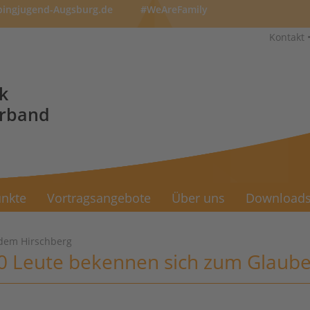
pingjugend-Augsburg.de
#WeAreFamily
Kontakt
k
erband
nkte
Vortragsangebote
Über uns
Download
dem Hirschberg
0 Leute bekennen sich zum Glaub