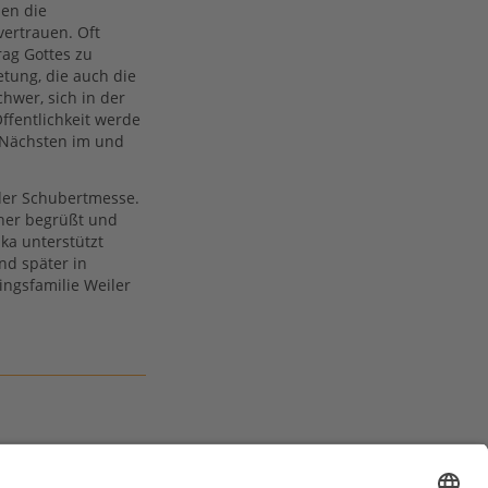
ben die
vertrauen. Oft
rag Gottes zu
etung, die auch die
chwer, sich in der
ffentlichkeit werde
m Nächsten im und
der Schubertmesse.
cher begrüßt und
ika unterstützt
nd später in
ingsfamilie Weiler