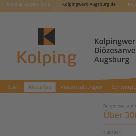
Kolping-Augsburg.de
Kolpingwerk-Augsburg.de
Kol
Kolpingwer
Diözesanv
Augsburg
Start
Aktuelles
Veranstaltungen
Schwerpu
Bergmesse auf 
Über 30
zurück