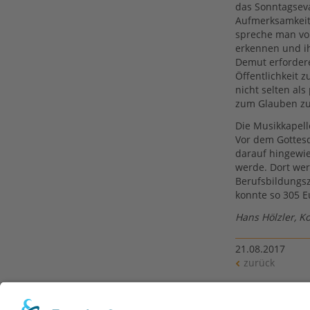
das Sonntagseva
Aufmerksamkeit J
spreche man von
erkennen und ih
Demut erfordere,
Öffentlichkeit 
nicht selten al
zum Glauben zu
Die Musikkapell
Vor dem Gottesd
darauf hingewie
werde. Dort we
Berufsbildungsz
konnte so 305 E
Hans Hölzler, Ko
21.08.2017
zurück