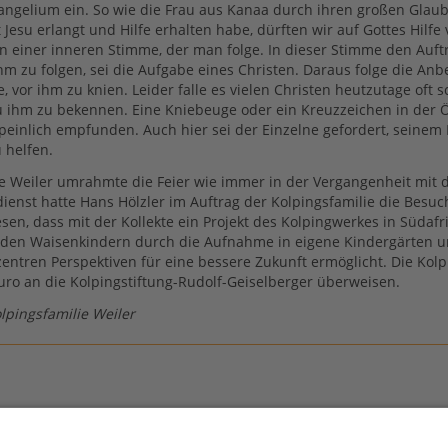
ngelium ein. So wie die Frau aus Kanaa durch ihren großen Glau
esu erlangt und Hilfe erhalten habe, dürften wir auf Gottes Hilfe 
 einer inneren Stimme, der man folge. In dieser Stimme den Auft
m zu folgen, sei die Aufgabe eines Christen. Daraus folge die Anb
 vor ihm zu knien. Leider falle es vielen Christen heutzutage oft s
zu ihm zu bekennen. Eine Kniebeuge oder ein Kreuzzeichen in der Ö
s peinlich empfunden. Auch hier sei der Einzelne gefordert, seine
 helfen.
e Weiler umrahmte die Feier wie immer in der Vergangenheit mit 
ienst hatte Hans Hölzler im Auftrag der Kolpingsfamilie die Besu
sen, dass mit der Kollekte ein Projekt des Kolpingwerkes in Südafr
rden Waisenkindern durch die Aufnahme in eigene Kindergärten u
entren Perspektiven für eine bessere Zukunft ermöglicht. Die Kolp
uro an die Kolpingstiftung-Rudolf-Geiselberger überweisen.
lpingsfamilie Weiler