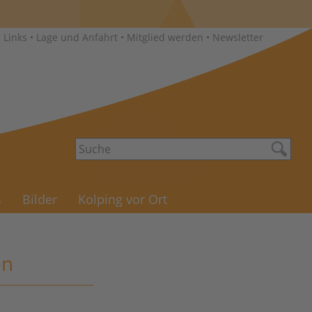
•
Links
•
Lage und Anfahrt
•
Mitglied werden
•
Newsletter
s
Bilder
Kolping vor Ort
en