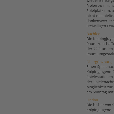
wieder Bänke ge
Freien zu mache
Spielplatz umzu
nicht mitspielt
dankenswerter W
Freiwilligen Fe
Buchloe
Die Kolpingjuge
Raum zu schaff
der 72 Stunden 
Raum umgestalt
Obergünzburg
Einen Spielenac
Kolpingjugend 
Spielestatione
der Spielenachm
Möglichkeit zu
am Sonntag mit 
Lindau
Die bisher von 
Kolpingjugend 