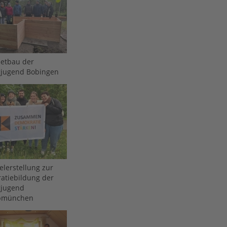
etbau der
gjugend Bobingen
elerstellung zur
atiebildung der
gjugend
bmünchen