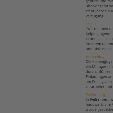
geputzt und mit
überwiegend vo
steht jedoch au
Verfügung.
Legau
"Wir nehmen uns
Kolpingjugend L
Grundgesetzes 
lockerem Rahme
und Diskussion 
Herrsching
Die Kolpingjuge
ein Mittagessen
durchzuführen. 
Einladungen an 
am Freitag vom 
verarbeitet und
Peißenberg
In Peißenberg 
handwerkliche A
wurde gestriche