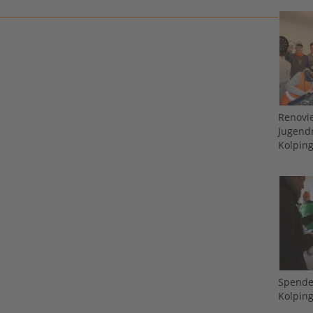
Renovi
Jugend
Kolpin
Spende
Kolpin