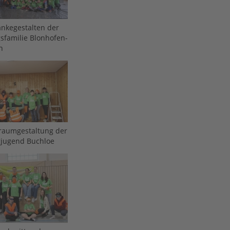
nkegestalten der
sfamilie Blonhofen-
h
raumgestaltung der
gjugend Buchloe