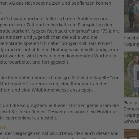
ten AG das Hochbeet nutzen und bepflanzen können.
n
end Schwabmünchen stellte sich den Problemen und
en unserer Zeit und entwickelte ein Planspiel zu den
atie stärken", "gegen Rechtsextremismus" und "75 Jahre
as Kindern und Jugendlichen die Rolle und die
Hochbe
Demokratie spielerisch näher bringen soll. Das Projekt
Kolpin
ufgrund des inhaltlichen Umfanges nicht vollständig zum
acht werden, wird jedoch in den kommenden Wochen in
iterbearbeitet und fertiggestellt.
ilie Ebenhofen nahm sich das große Ziel die Kapelle "zur
uttergottes" zu renovieren, eine Ruhebank an der
ichten und eine Wildblumenwiese anzulegen.
Planspi
n und die Kolpingsfamilie Rieder strichen gemeinsam die
Demokr
. Josef Kirche in Rieder. Desweiteren wurde ein Holzkreuz
Kolpin
riegerdenkmal aufgestellt.
Schwa
irch
bei der vergangenen Aktion 2019 wurden auch dieses Mal