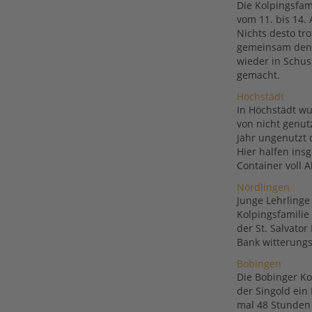
Die Kolpingsfam
vom 11. bis 14. 
Nichts desto tr
gemeinsam den P
wieder in Schus
gemacht.
Höchstädt
In Höchstädt wu
von nicht genutz
Jahr ungenutzt 
Hier halfen ins
Container voll A
Nördlingen
Junge Lehrling
Kolpingsfamili
der St. Salvator
Bank witterungs
Bobingen
Die Bobinger Ko
der Singold ein
mal 48 Stunden