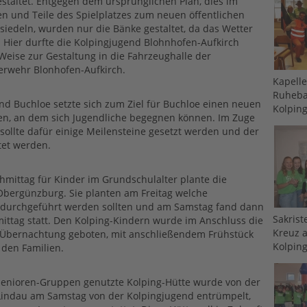
staltet. Entgegen dem ursprünglichen Plan, dies im
n und Teile des Spielplatzes zum neuen öffentlichen
siedeln, wurden nur die Bänke gestaltet, da das Wetter
e. Hier durfte die Kolpingjugend Blohnhofen-Aufkirch
eise zur Gestaltung in die Fahrzeughalle der
uerwehr Blonhofen-Aufkirch.
Kapell
Ruheba
nd Buchloe setzte sich zum Ziel für Buchloe einen neuen
Kolpin
en, an dem sich Jugendliche begegnen können. Im Zuge
sollte dafür einige Meilensteine gesetzt werden und der
et werden.
hmittag für Kinder im Grundschulalter plante die
Obergünzburg. Sie planten am Freitag welche
n durchgeführt werden sollten und am Samstag fand dann
Sakrist
ittag statt. Den Kolping-Kindern wurde im Anschluss die
Kreuz a
r Übernachtung geboten, mit anschließendem Frühstück
Kolping
den Familien.
Senioren-Gruppen genutzte Kolping-Hütte wurde von der
Lindau am Samstag von der Kolpingjugend entrümpelt,