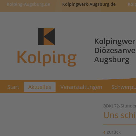
Kolping-Augsburg.de
Kolpingwerk-Augsburg.de
Kol
Kolpingwer
Diözesanv
Augsburg
Start
Aktuelles
Veranstaltungen
Schwerpu
BDKJ 72-Stunde
Uns schi
zurück