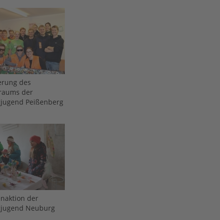
erung des
raums der
gjugend Peißenberg
naktion der
gjugend Neuburg