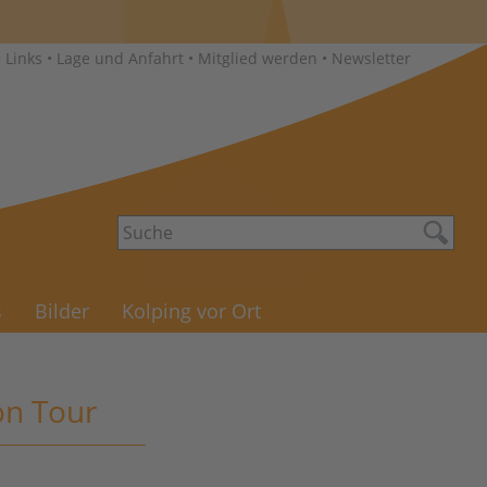
•
Links
•
Lage und Anfahrt
•
Mitglied werden
•
Newsletter
s
Bilder
Kolping vor Ort
on Tour