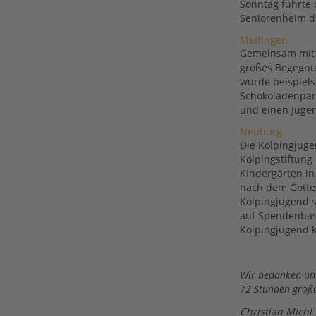
Sonntag führte 
Seniorenheim d
Meitingen
Gemeinsam mit d
großes Begegnu
wurde beispiels
Schokoladenpar
und einen Juge
Neuburg
Die Kolpingjuge
Kolpingstiftung
Kindergärten in
nach dem Gottes
Kolpingjugend s
auf Spendenbasi
Kolpingjugend k
Wir bedanken uns
72 Stunden großa
Christian Michl