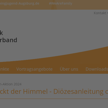
pingjugend-Augsburg.de
#WeAreFamily
Kontakt
k
erband
nkte
Vortragsangebote
Über uns
Download
n-Aktion 2024
ckt der Himmel - Diözesanleitung 