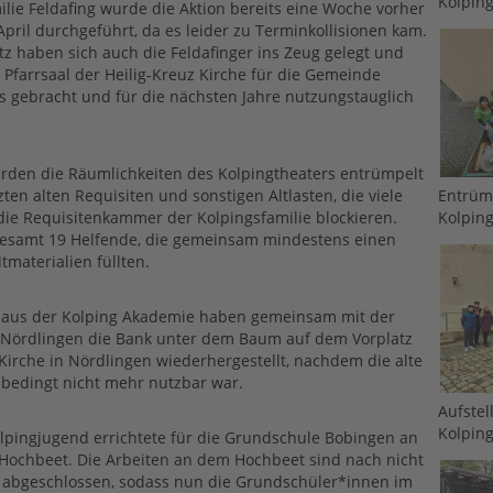
Kolping
ilie Feldafing wurde die Aktion bereits eine Woche vorher
April durchgeführt, da es leider zu Terminkollisionen kam.
otz haben sich auch die Feldafinger ins Zeug gelegt und
farrsaal der Heilig-Kreuz Kirche für die Gemeinde
s gebracht und für die nächsten Jahre nutzungstauglich
rden die Räumlichkeiten des Kolpingtheaters entrümpelt
ten alten Requisiten und sonstigen Altlasten, die viele
Entrüm
die Requisitenkammer der Kolpingsfamilie blockieren.
Kolping
gesamt 19 Helfende, die gemeinsam mindestens einen
ltmaterialien füllten.
e aus der Kolping Akademie haben gemeinsam mit der
e Nördlingen die Bank unter dem Baum auf dem Vorplatz
 Kirche in Nördlingen wiederhergestellt, nachdem die alte
bedingt nicht mehr nutzbar war.
Aufstel
Kolping
lpingjugend errichtete für die Grundschule Bobingen an
 Hochbeet. Die Arbeiten an dem Hochbeet sind nach nicht
 abgeschlossen, sodass nun die Grundschüler*innen im