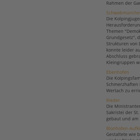
Rahmen der Gar
Schwabmünche
Die Kolpingjug
Herausforderung
Themen "Demokr
Grundgesetz", d
Strukturen von 
konnte leider a
Abschluss gebr
Kleingruppen we
Ebenhofen
Die Kolpingsfam
Schmerzhaften M
Wertach zu err
Rieder
Die Ministrante
Sakristei der St
gebaut und am K
Blonhofen-Aufk
Gestaltete wie 