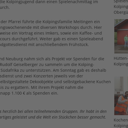
Spiele
die Kolpingjugend dann einen Spielenachmittag im
Kolpin
urch.
Obergü
er Pfarrei führte die Kolpingsfamilie Meitingen ein
ngswochenende mit diversen Workshops durch. Hier
weise ein Vortrag eines Imkers, sowie ein Kaffee- und
cours durchgeführt. Weiter gab es einen Spieleabend
ndgottesdienst mit anschließendem Frühstück.
Hütten
nd Neuburg nahm sich als Projekt vor Spenden für die
Kolpin
 Rudolf Geiselberger zu sammeln um die Kolping-
 Südafrika zu unterstützen. Am Sonntag gab es deshalb
dienst und zwei Konzerten jeweils von der
elbstgestaltete Dekoobjekte und selbstgebackene Kuchen
s zu ergattern. Mit ihrem Projekt nahm die
napp 1.100 € als Spenden ein.
 herzlich bei allen teilnehmenden Gruppen. Ihr habt in den
rtiges geleistet und die Welt ein Stückchen besser gemacht.
Kochen 
Kolpin