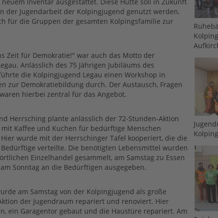
 neuem Inventar ausgestattet. Diese Hütte soll in Zukunft
n der Jugendarbeit der Kolpingjugend genutzt werden,
ch für die Gruppen der gesamten Kolpingsfamilie zur
Ruhebä
Kolping
Aufkirc
 Zeit für Demokratie!" war auch das Motto der
egau. Anlässlich des 75 Jährigen Jubiläums des
führte die Kolpingjugend Legau einen Workshop in
n zur Demokratiebildung durch. Der Austausch, Fragen
waren hierbei zentral für das Angebot.
nd Herrsching plante anlässlich der 72-Stunden-Aktion
Jugend
 mit Kaffee und Kuchen für bedürftige Menschen
Kolpin
Hier wurde mit der Herrschinger Tafel kooperiert, die die
Bedürftige verteilte. Die benötigten Lebensmittel wurden
örtlichen Einzelhandel gesammelt, am Samstag zu Essen
 am Sonntag an die Bedürftigen ausgegeben.
wurde am Samstag von der Kolpingjugend als große
ktion der Jugendraum repariert und renoviert. Hier
n, ein Garagentor gebaut und die Haustüre repariert. Am