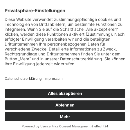
Siehe auch
Bildergalerie Kinderzeltlager 2018 in Legau
Bericht Kinderzeltlager 2017
Vorschau Kinderzeltlager 2019
© 2026 | Kolpingwerk Diözesanverband Augsburg
Website von
sinntun
mit
flix.CMS
Datenschutzerklärung
|
Impressum