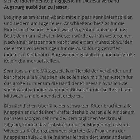
sich zu Rittern der Kolpingjugend im Diözesanverband
Augsburg ausbilden zu lassen.
Los ging es am ersten Abend mit ein paar Kennenlernspielen
und Liedern am Lagerfeuer. Anschließend hieß es für die
Kinder auch schon „Hände waschen, Zähne putzen, ab ins
Bett“, denn am nächsten Morgen würde es früh weitergehen.
Nach einer entspannten Nacht und einem Frühstück wurden
die ersten Vorbereitungen für die Ausbildung getroffen,
indem die Kinder ihre Burgwappen gestalteten und das große
Kolpingbanner aufstellten.
Sonntags um die Mittagszeit, kam Herold der Verkünder und
berichtete allen Knappen, sie sollen sich mit ihren Rittern für
das große Turnier um die Hand der Prinzessin Sypsilonlvie
von Asiarabiatindien wappnen. Dieses Turnier sollte sich am
Mittwoch um die Abendzeit ereignen.
Die nächtlichen Überfälle der schwarzen Ritter brachten alle
Knappen ans Ende ihrer Kräfte, deshalb waren alle Kinder am
nächsten Morgen sehr müde. Dem täglichen Weckritual
folgend, fanden das Frühstück und der Morgenimpuls statt.
Wieder zu Kräften gekommen, startete das Programm der
Knappenschule. Die Teilnehmer lernten dort unter anderem