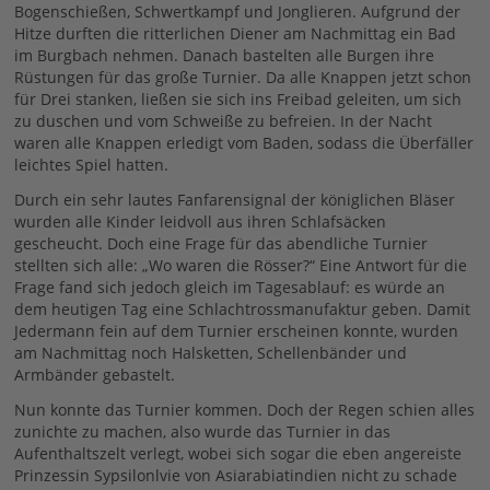
Bogenschießen, Schwertkampf und Jonglieren. Aufgrund der
Hitze durften die ritterlichen Diener am Nachmittag ein Bad
im Burgbach nehmen. Danach bastelten alle Burgen ihre
Rüstungen für das große Turnier. Da alle Knappen jetzt schon
für Drei stanken, ließen sie sich ins Freibad geleiten, um sich
zu duschen und vom Schweiße zu befreien. In der Nacht
waren alle Knappen erledigt vom Baden, sodass die Überfäller
leichtes Spiel hatten.
Durch ein sehr lautes Fanfarensignal der königlichen Bläser
wurden alle Kinder leidvoll aus ihren Schlafsäcken
gescheucht. Doch eine Frage für das abendliche Turnier
stellten sich alle: „Wo waren die Rösser?“ Eine Antwort für die
Frage fand sich jedoch gleich im Tagesablauf: es würde an
dem heutigen Tag eine Schlachtrossmanufaktur geben. Damit
Jedermann fein auf dem Turnier erscheinen konnte, wurden
am Nachmittag noch Halsketten, Schellenbänder und
Armbänder gebastelt.
Nun konnte das Turnier kommen. Doch der Regen schien alles
zunichte zu machen, also wurde das Turnier in das
Aufenthaltszelt verlegt, wobei sich sogar die eben angereiste
Prinzessin Sypsilonlvie von Asiarabiatindien nicht zu schade