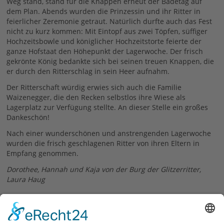
Weg stand, stand für die Knappen erneut der Badetag auf
dem Plan. Abends wurden die Prinzessin und ihr Ritter in
feierlicher Zeremonie getraut. Natürlich durfte auch das Fest
nicht zu kurz kommen: Mit Eintopf aus zwei Töpfen, süffiger
Hochzeitsbowle und königlicher Hochzeitstorte feierte der
ganze Hofstaat den Höhepunkt der Lagerwoche. Der frisch
gekrönte König bedankte sich bei seinen treuen Knappen, die
er durch den Ritterschlag in sein Heer aufnahm.
Der Ritterschaft würdig erwies sich auch die Familie
Waizenegger, die den Recken selbstlos ihre Wiese als
Lagerplatz zur Verfügung stellte. An dieser Stelle ein großes
Dankeschön!
Nach einer wunderschönen und anstrengenden Lagerwoche
wurden die frisch geschlagenen Ritter von ihren Eltern in
Empfang genommen.
Dorothee, Hannah und Kaja von der Burg der Glitzerritter,
Laura Haug
09.08.2018
zurück