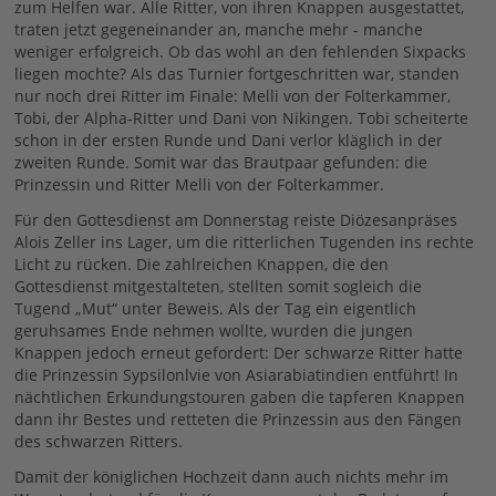
zum Helfen war. Alle Ritter, von ihren Knappen ausgestattet,
traten jetzt gegeneinander an, manche mehr - manche
weniger erfolgreich. Ob das wohl an den fehlenden Sixpacks
liegen mochte? Als das Turnier fortgeschritten war, standen
nur noch drei Ritter im Finale: Melli von der Folterkammer,
Tobi, der Alpha-Ritter und Dani von Nikingen. Tobi scheiterte
schon in der ersten Runde und Dani verlor kläglich in der
zweiten Runde. Somit war das Brautpaar gefunden: die
Prinzessin und Ritter Melli von der Folterkammer.
Für den Gottesdienst am Donnerstag reiste Diözesanpräses
Alois Zeller ins Lager, um die ritterlichen Tugenden ins rechte
Licht zu rücken. Die zahlreichen Knappen, die den
Gottesdienst mitgestalteten, stellten somit sogleich die
Tugend „Mut“ unter Beweis. Als der Tag ein eigentlich
geruhsames Ende nehmen wollte, wurden die jungen
Knappen jedoch erneut gefordert: Der schwarze Ritter hatte
die Prinzessin Sypsilonlvie von Asiarabiatindien entführt! In
nächtlichen Erkundungstouren gaben die tapferen Knappen
dann ihr Bestes und retteten die Prinzessin aus den Fängen
des schwarzen Ritters.
Damit der königlichen Hochzeit dann auch nichts mehr im