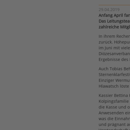
29.04.2019
Anfang April fa
Das Leitungste
zahlreiche Mitg
In ihrem Rechen
zurück. Höhepu
im Juni mit vie
Diözesanverban
Ergebnisse des 
Auch Tobias Beh
Sternenklarfest
Einziger Wermu
Hlawatsch löste 
Kassier Bettina
Kolpingsfamilie
die Kasse und 
Anwesenden eine
was die Einnahm
und prägnant au