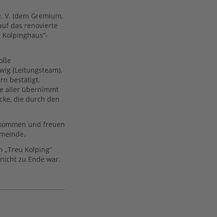
e. V. (dem Gremium,
auf das renovierte
g Kolpinghaus“-
roße
wig (Leitungsteam),
rn bestätigt,
de aller übernimmt
cke, die durch den
llkommen und freuen
emeinde.
n „Treu Kolping“
 nicht zu Ende war.