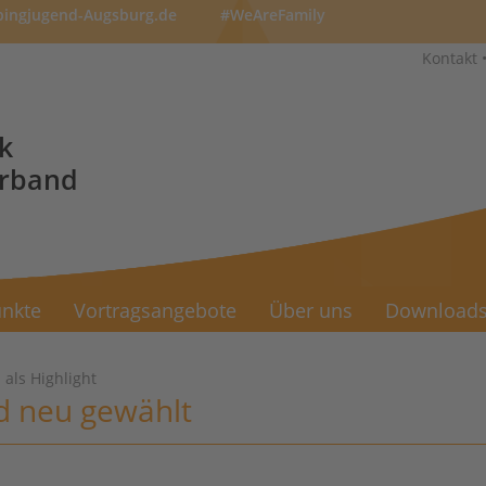
pingjugend-Augsburg.de
#WeAreFamily
Kontakt
k
erband
nkte
Vortragsangebote
Über uns
Download
als Highlight
d neu gewählt