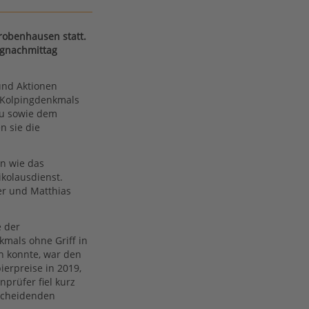
robenhausen statt.
agnachmittag
 und Aktionen
 Kolpingdenkmals
au sowie dem
n sie die
en wie das
ikolausdienst.
er und Matthias
e der
kmals ohne Griff in
n konnte, war den
erpreise in 2019,
prüfer fiel kurz
 scheidenden