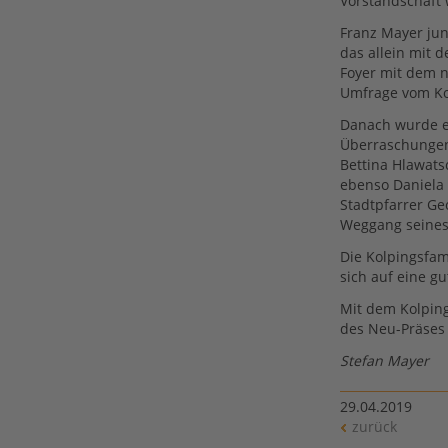
Vorstandschaft 
Franz Mayer jun
das allein mit d
Foyer mit dem n
Umfrage vom Ko
Danach wurde e
Überraschungen 
Bettina Hlawats
ebenso Daniela 
Stadtpfarrer Ge
Weggang seines 
Die Kolpingsfam
sich auf eine g
Mit dem Kolping
des Neu-Präses 
Stefan Mayer
29.04.2019
zurück