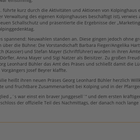
war einstimmig.
. führte kurz durch die Aktivitäten und Aktionen von Kolpinghaus 
er Verwaltung des eigenen Kolpinghauses beschäftigt ist), verwies 
euen Schallschutz und präsentierte die Ergebnisse der „Marketin
lpinggedenktag.
s spannend: Neuwahlen standen an. Diese gingen jedoch ohne g
über die Bühne: Die Vorstandschaft Barbara Fieger/Angelika Hart
ch (Kassier) und Stefan Mayer (Schriftführer) wurden in ihren Ämte
Dörfler, Anna Mayer und Sigi Natzer als Beisitzer. Zu großen Freu
org Leonhard Bühler das Amt des Präses und schließt damit die Lü
Vorgängers Josef Beyrer klaffte.
ilie heißt ihren neuen Präses Georg Leonhard Bühler herzlich Wi
ute und fruchtbare Zusammenarbeit bei Kolping und in der Pfarrg
lied „´s war einst ein braver Junggesell´“ und dem ersten kräftige
schloss der offizielle Teil des Nachmittags, der danach noch lange