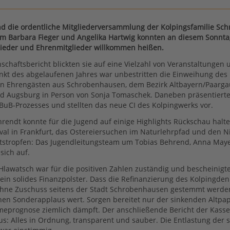
nd die ordentliche Mitgliederversammlung der Kolpingsfamilie Sch
am Barbara Fieger und Angelika Hartwig konnten an diesem Sonnt
lieder und Ehrenmitglieder willkommen heißen.
schaftsbericht blickten sie auf eine Vielzahl von Veranstaltungen
nkt des abgelaufenen Jahres war unbestritten die Einweihung des
len Ehrengästen aus Schrobenhausen, dem Bezirk Altbayern/Paarg
d Augsburg in Person von Sonja Tomaschek. Daneben präsentierte
BuB-Prozesses und stellten das neue CI des Kolpingwerks vor.
rendt konnte für die Jugend auf einige Highlights Rückschau halt
ival in Frankfurt, das Ostereiersuchen im Naturlehrpfad und den N
tstropfen: Das Jugendleitungsteam um Tobias Behrend, Anna May
sich auf.
 Hlawatsch war für die positiven Zahlen zuständig und bescheinigt
 ein solides Finanzpolster. Dass die Refinanzierung des Kolpingden
ohne Zuschuss seitens der Stadt Schrobenhausen gestemmt werde
n Sonderapplaus wert. Sorgen bereitet nur der sinkenden Altpapi
eprognose ziemlich dämpft. Der anschließende Bericht der Kassen
s: Alles in Ordnung, transparent und sauber. Die Entlastung der