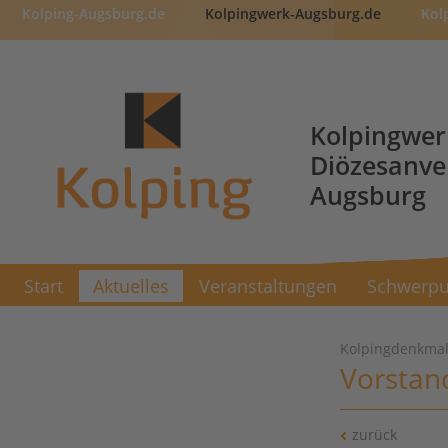
Kolping-Augsburg.de
Kolpingwerk-Augsburg.de
Kol
Kolpingwer
Diözesanv
Augsburg
Start
Aktuelles
Veranstaltungen
Schwerpu
Kolpingdenkmal 
Vorstan
zurück