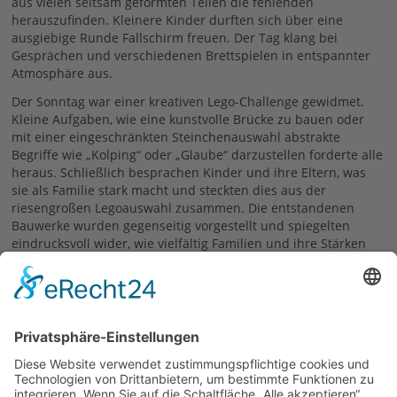
aus vielen seltsam geformten Teilen die fehlenden
herauszufinden. Kleinere Kinder durften sich über eine
ausgiebige Runde Fallschirm freuen. Der Tag klang bei
Gesprächen und verschiedenen Brettspielen in entspannter
Atmosphäre aus.
Der Sonntag war einer kreativen Lego-Challenge gewidmet.
Kleine Aufgaben, wie eine kunstvolle Brücke zu bauen oder
mit einer eingeschränkten Steinchenauswahl abstrakte
Begriffe wie „Kolping“ oder „Glaube“ darzustellen forderte alle
heraus. Schließlich besprachen Kinder und ihre Eltern, was
sie als Familie stark macht und steckten dies aus der
riesengroßen Legoauswahl zusammen. Die entstandenen
Bauwerke wurden gegenseitig vorgestellt und spiegelten
eindrucksvoll wider, wie vielfältig Familien und ihre Stärken
sein können. Mit einem Abschlusskreis endete das
Familienwochenende.
18.06.2026
zurück