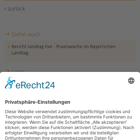
zurück
Siehe auch
Bericht landtag live - Praxiswoche im Bayerischen
Landtag
Links
Informationen und Anmeldung zur Jugendpolitischen
Praxiswoche
Plakat herunterladen
Downloads