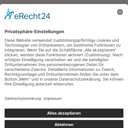
Siehe auch
Infos zu Kess-erziehen-Elternkursen
Links
Internetseite der Kolpingsfamilie Obergünzburg
Plakat herunterladen
© 2026 | Kolpingwerk Diözesanverband Augsburg
Website von
sinntun
mit
flix.CMS
Datenschutzerklärung
|
Impressum