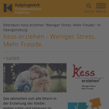
Kolpingwerk
Diözesanverband
Suche
Menü
Augsburg
Elternkurs Kess-erziehen "Weniger Stress. Mehr Freude." in
Obergünzburg
Kess-erziehen - Weniger Stress.
Mehr Freude.
zurück
Das wünschen sich alle Eltern in
der Erziehung der Kinder:
immer ruhig und gelassen zu