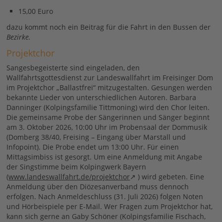
15,00 Euro
dazu kommt noch ein Beitrag für die Fahrt in den Bussen der
Bezirke.
Projektchor
Sangesbegeisterte sind eingeladen, den
Wallfahrtsgottesdienst zur Landeswallfahrt im Freisinger Dom
im Projektchor „Ballastfrei“ mitzugestalten. Gesungen werden
bekannte Lieder von unterschiedlichen Autoren. Barbara
Danninger (Kolpingsfamilie Tittmoning) wird den Chor leiten.
Die gemeinsame Probe der Sängerinnen und Sänger beginnt
am 3. Oktober 2026, 10:00 Uhr im Probensaal der Dommusik
(Domberg 38/40, Freising – Eingang über Marstall und
Infopoint). Die Probe endet um 13:00 Uhr. Für einen
Mittagsimbiss ist gesorgt. Um eine Anmeldung mit Angabe
der Singstimme beim Kolpingwerk Bayern
(
www.landeswallfahrt.de/projektchor
) wird gebeten. Eine
Anmeldung über den Diözesanverband muss dennoch
erfolgen. Nach Anmeldeschluss (31. Juli 2026) folgen Noten
und Hörbeispiele per E-Mail. Wer Fragen zum Projektchor hat,
kann sich gerne an Gaby Schöner (Kolpingsfamilie Fischach,