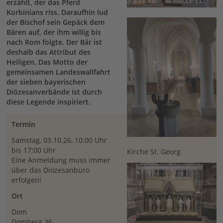
erzählt, der das Pferd
Korbinians riss. Daraufhin lud
der Bischof sein Gepäck dem
Bären auf, der ihm willig bis
nach Rom folgte. Der Bär ist
deshalb das Attribut des
Heiligen. Das Motto der
gemeinsamen Landeswallfahrt
der sieben bayerischen
Diözesanverbände ist durch
diese Legende inspiriert.
Termin
Samstag, 03.10.26, 10:00 Uhr
bis 17:00 Uhr
Kirche St. Georg
Eine Anmeldung muss immer
über das Diözesanbüro
erfolgen!
Ort
Dom
Domberg 36