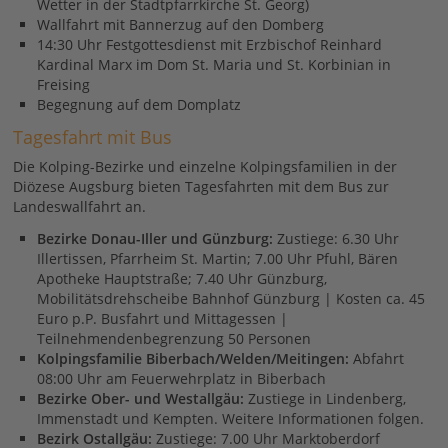
Wetter in der Stadtpfarrkirche St. Georg)
Wallfahrt mit Bannerzug auf den Domberg
14:30 Uhr Festgottesdienst mit Erzbischof Reinhard
Kardinal Marx im Dom St. Maria und St. Korbinian in
Freising
Begegnung auf dem Domplatz
Tagesfahrt mit Bus
Die Kolping-Bezirke und einzelne Kolpingsfamilien in der
Diözese Augsburg bieten Tagesfahrten mit dem Bus zur
Landeswallfahrt an.
Bezirke Donau-Iller und Günzburg:
Zustiege: 6.30 Uhr
Illertissen, Pfarrheim St. Martin; 7.00 Uhr Pfuhl, Bären
Apotheke Hauptstraße; 7.40 Uhr Günzburg,
Mobilitätsdrehscheibe Bahnhof Günzburg | Kosten ca. 45
Euro p.P. Busfahrt und Mittagessen |
Teilnehmendenbegrenzung 50 Personen
Kolpingsfamilie Biberbach/Welden/Meitingen:
Abfahrt
08:00 Uhr am Feuerwehrplatz in Biberbach
Bezirke Ober- und Westallgäu:
Zustiege in Lindenberg,
Immenstadt und Kempten. Weitere Informationen folgen.
Bezirk Ostallgäu:
Zustiege: 7.00 Uhr Marktoberdorf