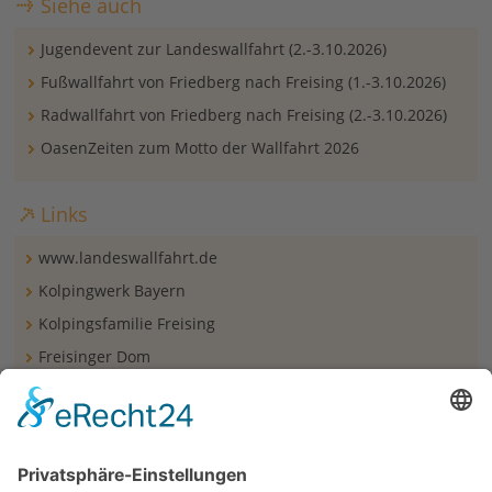
Siehe auch
Jugendevent zur Landeswallfahrt (2.-3.10.2026)
Fußwallfahrt von Friedberg nach Freising (1.-3.10.2026)
Radwallfahrt von Friedberg nach Freising (2.-3.10.2026)
OasenZeiten zum Motto der Wallfahrt 2026
Links
www.landeswallfahrt.de
Kolpingwerk Bayern
Kolpingsfamilie Freising
Freisinger Dom
Pfarrverband St. Korbinian in Freising
Jugendhaus Thalhausen