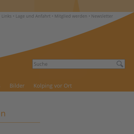
•
Links
•
Lage und Anfahrt
•
Mitglied werden
•
Newsletter
s
Bilder
Kolping vor Ort
en