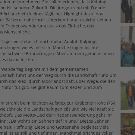
ation mitzunehmen. Sie sollen erleben, dass Kolping
ion ist, sondern Zukunft. Die Jungen sind mit Freude
ehört auch ein kleines tägliches Highlight dazu: das
ner Bäckerei nahe ihrer Unterkunft. Auch solche kleinen
ie Friedenswanderung aus – das Einfache, das
as Menschliche.
Tages verstehe ich noch mehr: Adolph Kolpings
n tragen vieles mit sich. Manche tragen leichte
che schwere Erinnerungen. Aber auf dem gemeinsamen
es davon leichter.
e Wandertag beginnt mit dem gemeinsamen
Danach führt uns der Weg durch die Landschaft rund um
rch das Ried, durch Moorlandschaft, über Wege, die den
ie Natur tut gut. Sie gibt Raum zum Reden und zum
in strahlt beim leichten Aufstieg zur Grabener Höhe (754
 wie sehr sie die Landschaft genießt und wie viel Kraft sie
chöpft. Das Motto-Lied der Friedenswanderung geht ihr
inn: „Da wohnt ein Sehnen tief in uns.“ Dieses Sehnen
eiheit, Hoffnung, Liebe und Gottesnähe begleitet viele
l ist es still und tief innen. Manchmal bricht es voller