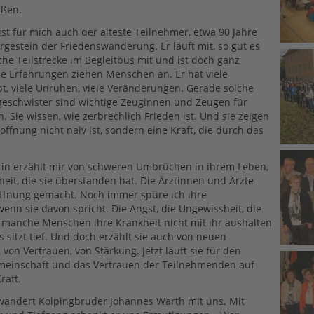
ußen.
st für mich auch der älteste Teilnehmer, etwa 90 Jahre
Urgestein der Friedenswanderung. Er läuft mit, so gut es
che Teilstrecke im Begleitbus mit und ist doch ganz
ne Erfahrungen ziehen Menschen an. Er hat viele
bt, viele Unruhen, viele Veränderungen. Gerade solche
geschwister sind wichtige Zeuginnen und Zeugen für
 Sie wissen, wie zerbrechlich Frieden ist. Und sie zeigen
offnung nicht naiv ist, sondern eine Kraft, die durch das
rin erzählt mir von schweren Umbrüchen in ihrem Leben,
heit, die sie überstanden hat. Die Ärztinnen und Ärzte
ffnung gemacht. Noch immer spüre ich ihre
wenn sie davon spricht. Die Angst, die Ungewissheit, die
 manche Menschen ihre Krankheit nicht mit ihr aushalten
s sitzt tief. Und doch erzählt sie auch von neuen
von Vertrauen, von Stärkung. Jetzt läuft sie für den
emeinschaft und das Vertrauen der Teilnehmenden auf
raft.
wandert Kolpingbruder Johannes Warth mit uns. Mit