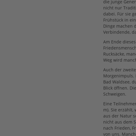
die junge Gener
nicht nur Tradit
dabei. Für sie g
Frühstück in ei
Dinge machen d
Verbindende, d
Am Ende dieses 
Friedensmensche
Rucksäcke, man
Weg wird manch
Auch der zweit
Morgenimpuls. 
Bad Waldsee, du
Blick öffnen. D
Schweigen.
Eine Teilnehmer
m). Sie erzählt,
aus der Natur s
nicht aus dem S
nach Frieden, Fr
von uns. Manchma