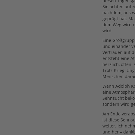
diesen Tagen ga
Sie achten aufe
nachdem, aus w
geprägt hat. M
dem Weg wird di
wird.
Eine Großgrupp
und einander v
Vertrauen auf d
entsteht eine A
herzlich, offen
Trotz Krieg, Ung
Menschen daran 
Wenn Adolph Kol
eine Atmosphäre
Sehnsucht bekom
sondern wird ge
Am Ende verabsch
ist diese Sehn
weiter. Ich neh
und her – dankb