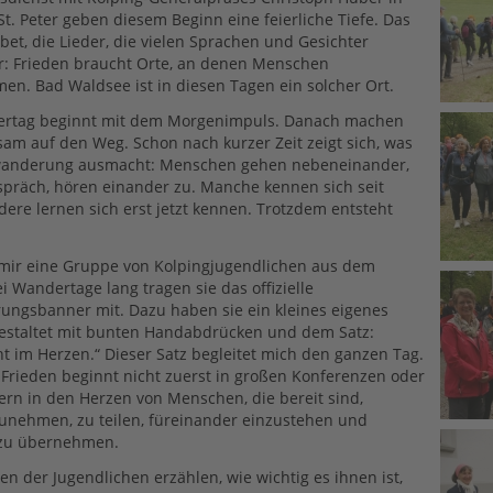
St. Peter geben diesem Beginn eine feierliche Tiefe. Das
t, die Lieder, die vielen Sprachen und Gesichter
: Frieden braucht Orte, an denen Menschen
. Bad Waldsee ist in diesen Tagen ein solcher Ort.
ertag beginnt mit dem Morgenimpuls. Danach machen
am auf den Weg. Schon nach kurzer Zeit zeigt sich, was
wanderung ausmacht: Menschen gehen nebeneinander,
präch, hören einander zu. Manche kennen sich seit
dere lernen sich erst jetzt kennen. Trotzdem entsteht
 mir eine Gruppe von Kolpingjugendlichen aus dem
i Wandertage lang tragen sie das offizielle
ungsbanner mit. Dazu haben sie ein kleines eigenes
gestaltet mit bunten Handabdrücken und dem Satz:
ht im Herzen.“ Dieser Satz begleitet mich den ganzen Tag.
. Frieden beginnt nicht zuerst in großen Konferenzen oder
ern in den Herzen von Menschen, die bereit sind,
unehmen, zu teilen, füreinander einzustehen und
zu übernehmen.
en der Jugendlichen erzählen, wie wichtig es ihnen ist,