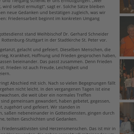
r und Tiefgang schenkt er uns Ermutigungen. „Wer
 wird selbst ermutigt“, sagt er. Solche Sätze bleiben
nen neue Gedanken und bestätigen zugleich, was wir
ben: Friedensarbeit beginnt im konkreten Umgang
ottesdienst stand Weihbischof Dr. Gerhard Schneider
Rottenburg-Stuttgart in der Stadtkirche St. Peter vor.
etanzt, gelacht und gefeiert. Dieselben Menschen, die
rieg, Krankheit, Hoffnung und Frieden gesprochen haben,
lassen beieinander. Das passt zusammen. Denn Frieden
nst. Frieden ist auch Freude, Leichtigkeit und
iern.
bringt Abschied mit sich. Nach so vielen Begegnungen fällt
gehen nicht leicht. In den vergangenen Tagen ist eine
wachsen, die weit über ein normales Treffen
r sind gemeinsam gewandert, haben gebetet, gegessen,
t, zugehört und gefeiert. Wir standen in
n, saßen nebeneinander in Gottesdiensten, gingen durch
e, teilten Geschichten und Gedanken.
 Friedensaktivisten sind Herzensmenschen. Das ist mir in