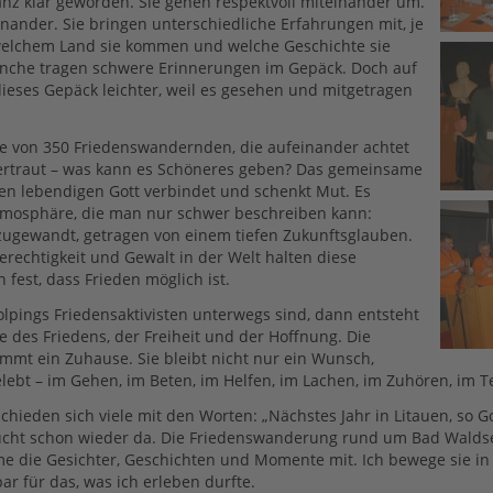
nz klar geworden. Sie gehen respektvoll miteinander um.
inander. Sie bringen unterschiedliche Erfahrungen mit, je
elchem Land sie kommen und welche Geschichte sie
anche tragen schwere Erinnerungen im Gepäck. Doch auf
eses Gepäck leichter, weil es gesehen und mitgetragen
e von 350 Friedenswandernden, die aufeinander achtet
ertraut – was kann es Schöneres geben? Das gemeinsame
en lebendigen Gott verbindet und schenkt Mut. Es
tmosphäre, die man nur schwer beschreiben kann:
, zugewandt, getragen von einem tiefen Zukunftsglauben.
erechtigkeit und Gewalt in der Welt halten diese
fest, dass Frieden möglich ist.
pings Friedensaktivisten unterwegs sind, dann entsteht
 des Friedens, der Freiheit und der Hoffnung. Die
mt ein Zuhause. Sie bleibt nicht nur ein Wunsch,
lebt – im Gehen, im Beten, im Helfen, im Lachen, im Zuhören, im Te
ieden sich viele mit den Worten: „Nächstes Jahr in Litauen, so Got
sucht schon wieder da. Die Friedenswanderung rund um Bad Wald
me die Gesichter, Geschichten und Momente mit. Ich bewege sie i
ar für das, was ich erleben durfte.