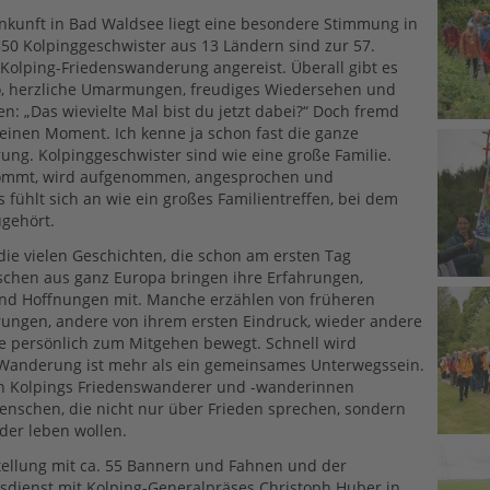
nkunft in Bad Waldsee liegt eine besondere Stimmung in
350 Kolpinggeschwister aus 13 Ländern sind zur 57.
 Kolping-Friedenswanderung angereist. Überall gibt es
lo, herzliche Umarmungen, freudiges Wiedersehen und
en: „Das wievielte Mal bist du jetzt dabei?“ Doch fremd
keinen Moment. Ich kenne ja schon fast die ganze
ng. Kolpinggeschwister sind wie eine große Familie.
ommt, wird aufgenommen, angesprochen und
 fühlt sich an wie ein großes Familientreffen, bei dem
gehört.
ie vielen Geschichten, die schon am ersten Tag
schen aus ganz Europa bringen ihre Erfahrungen,
nd Hoffnungen mit. Manche erzählen von früheren
ungen, andere von ihrem ersten Eindruck, wieder andere
e persönlich zum Mitgehen bewegt. Schnell wird
 Wanderung ist mehr als ein gemeinsames Unterwegssein.
ph Kolpings Friedenswanderer und -wanderinnen
nschen, die nicht nur über Frieden sprechen, sondern
der leben wollen.
tellung mit ca. 55 Bannern und Fahnen und der
sdienst mit Kolping-Generalpräses Christoph Huber in