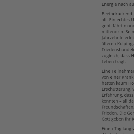
Energie nach a
Beeindruckend i
alt. Ein echtes 
geht, fährt man
mittendrin. Sei
Jahrzehnte erle
älteren Kolping
Friedenshandeln.
zugleich, dass H
Leben trägt.
Eine Teilnehme
von einer Krank
hatten kaum Ho
Erschütterung, 
Erfahrung, dass
konnten – all da
Freundschaften, 
Frieden. Die G
Gott geben ihr K
Einen Tag lang 