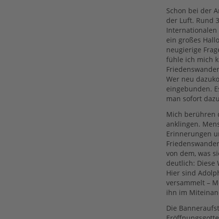
Schon bei der A
der Luft. Rund 
Internationalen
ein großes Hal
neugierige Frag
fühle ich mich 
Friedenswanderu
Wer neu dazuk
eingebunden. Es
man sofort dazu
Mich berühren d
anklingen. Men
Erinnerungen u
Friedenswander
von dem, was si
deutlich: Diese
Hier sind Adol
versammelt – Me
ihn im Miteinan
Die Banneraufs
Eröffnungsgotte