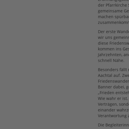
der Pfarrkirche 
gemeinsame Gebe
machen spürbar
zusammenkommen
Der erste Wand
wir uns gemeins
diese Friedens
kommen ins Ges
Jahrzehnten, an
schnell Nähe.
Besonders fällt
Aachtal auf. Zwe
Friedenswander
Banner dabei, 
„Frieden entste
Wie wahr er ist
Verträgen, sond
einander wahrz
Verantwortung 
Die Begleiterinn