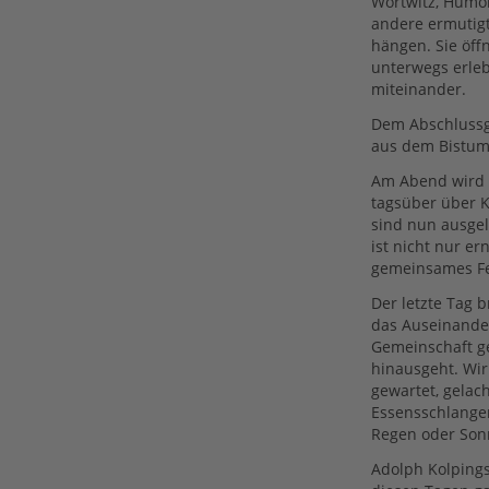
Wortwitz, Humo
andere ermutigt,
hängen. Sie öff
unterwegs erle
miteinander.
Dem Abschlussg
aus dem Bistum 
Am Abend wird g
tagsüber über K
sind nun ausge
ist nicht nur er
gemeinsames Fe
Der letzte Tag 
das Auseinander
Gemeinschaft ge
hinausgeht. Wi
gewartet, gelach
Essensschlange
Regen oder Sonn
Adolph Kolpings