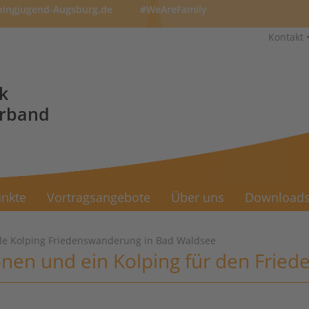
pingjugend-Augsburg.de
#WeAreFamily
Kontakt
k
erband
nkte
Vortragsangebote
Über uns
Download
ale Kolping Friedenswanderung in Bad Waldsee
nen und ein Kolping für den Fried