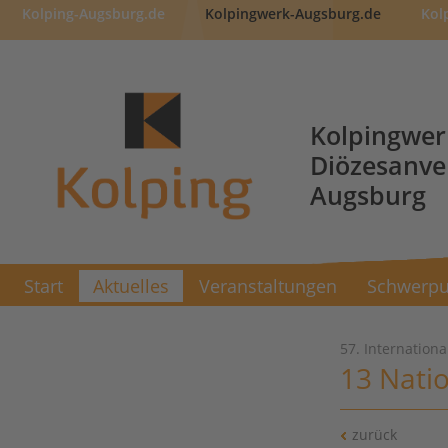
Kolping-Augsburg.de
Kolpingwerk-Augsburg.de
Kol
Kolpingwer
Diözesanv
Augsburg
Start
Aktuelles
Veranstaltungen
Schwerpu
57. Internation
13 Natio
zurück