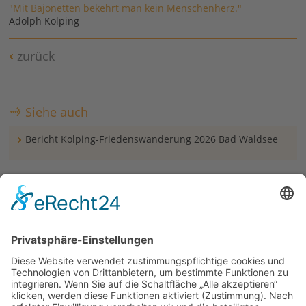
"Mit Bajonetten bekehrt man kein Menschenherz."
Adolph Kolping
zurück
Siehe auch
Bericht Kolping-Friedenswanderung 2026 Bad Waldsee
Links
Video mit der Präsentation von Kolping Litauen auf
YouTube
Video von Kolping Litauen zur Vorstellung von Šventoji
auf YouTube
Kolping Litauen
www.friedenswanderung.ch