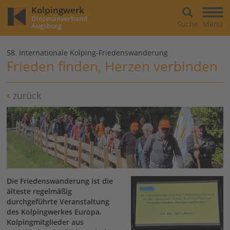
Kolpingwerk
Diözesanverband
Suche
Menü
Augsburg
58. Internationale Kolping-Friedenswanderung
Frieden finden, Herzen verbinden
zurück
Die Friedenswanderung ist die
älteste regelmäßig
durchgeführte Veranstaltung
des Kolpingwerkes Europa.
Kolpingmitglieder aus