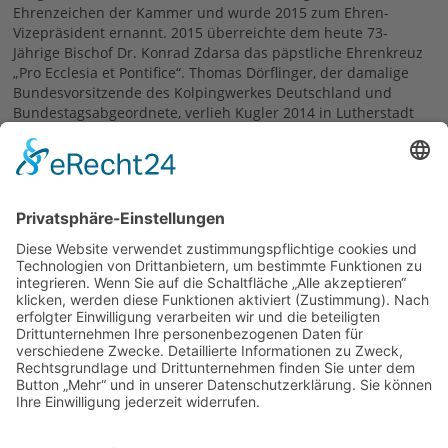
Ehrenzeichen der Kammer und wurde 2015 zum Ehren-
Vizepräsident ernannt. 2015 überreichte dem heute 73-
Jährige Bischof Dr. Konrad Zdarsa das päpstliche Ehrenkreuz
„Pro Ecclesia et Pontifice“. Thomas Dörflinger, der damalige
Bundesvorsitzende des Kolpingwerkes Deutschland und
Bundestagsabgeordnete, verlieh Kugler 2014 in Lutherstadt
Wittenberg das Ehrenzeichen des Kolpingwerkes
Deutschland.
24.06.2021
zurück
Siehe auch
Kolping und das Handwerk