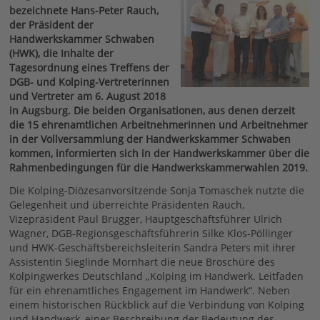
bezeichnete Hans-Peter Rauch,
der Präsident der
Handwerkskammer Schwaben
(HWK), die Inhalte der
Tagesordnung eines Treffens der
DGB- und Kolping-Vertreterinnen
und Vertreter am 6. August 2018
in Augsburg. Die beiden Organisationen, aus denen derzeit
die 15 ehrenamtlichen Arbeitnehmerinnen und Arbeitnehmer
in der Vollversammlung der Handwerkskammer Schwaben
kommen, informierten sich in der Handwerkskammer über die
Rahmenbedingungen für die Handwerkskammerwahlen 2019.
Die Kolping-Diözesanvorsitzende Sonja Tomaschek nutzte die
Gelegenheit und überreichte Präsidenten Rauch,
Vizepräsident Paul Brugger, Hauptgeschäftsführer Ulrich
Wagner, DGB-Regionsgeschäftsführerin Silke Klos-Pöllinger
und HWK-Geschäftsbereichsleiterin Sandra Peters mit ihrer
Assistentin Sieglinde Mornhart die neue Broschüre des
Kolpingwerkes Deutschland „Kolping im Handwerk. Leitfaden
für ein ehrenamtliches Engagement im Handwerk“. Neben
einem historischen Rückblick auf die Verbindung von Kolping
und Handwerk, einer Beschreibung der Bedeutung des