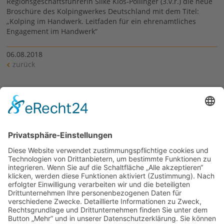
Regionsgeschäftsführerin Silke Klos-Pöllinger (3.v.r.) die neue
Broschüre des Kolpingwerkes Deutschland mit dem Titel:
„Kolping im Handwerk. Leitfaden für ein ehrenamtliches
Engagement im Handwerk“
06.08.2018
zurück
Siehe auch
Kolping und Handwerk
Links
Handwerkskammer für Schwaben
Kolping im Handwerk auf www.kolping.de