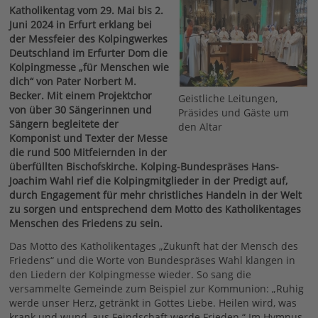
Katholikentag vom 29. Mai bis 2.
Juni 2024 in Erfurt erklang bei
der Messfeier des Kolpingwerkes
Deutschland im Erfurter Dom die
Kolpingmesse „für Menschen wie
dich“ von Pater Norbert M.
Becker. Mit einem Projektchor
Geistliche Leitungen,
von über 30 Sängerinnen und
Präsides und Gäste um
Sängern begleitete der
den Altar
Komponist und Texter der Messe
die rund 500 Mitfeiernden in der
überfüllten Bischofskirche. Kolping-Bundespräses Hans-
Joachim Wahl rief die Kolpingmitglieder in der Predigt auf,
durch Engagement für mehr christliches Handeln in der Welt
zu sorgen und entsprechend dem Motto des Katholikentages
Menschen des Friedens zu sein.
Das Motto des Katholikentages „Zukunft hat der Mensch des
Friedens“ und die Worte von Bundespräses Wahl klangen in
den Liedern der Kolpingmesse wieder. So sang die
versammelte Gemeinde zum Beispiel zur Kommunion: „Ruhig
werde unser Herz, getränkt in Gottes Liebe. Heilen wird, was
krank und wund, aus Feindschaft werde Frieden.“ Im Hymnus