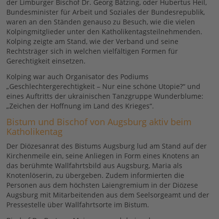
der Limburger Bischof Dr. Georg Bätzing, oder Hubertus Heil,
Bundesminister für Arbeit und Soziales der Bundesrepublik,
waren an den Ständen genauso zu Besuch, wie die vielen
Kolpingmitglieder unter den Katholikentagsteilnehmenden.
Kolping zeigte am Stand, wie der Verband und seine
Rechtsträger sich in welchen vielfältigen Formen für
Gerechtigkeit einsetzen.
Kolping war auch Organisator des Podiums
„Geschlechtergerechtigkeit – Nur eine schöne Utopie?“ und
eines Auftritts der ukrainischen Tanzgruppe Wunderblume:
„Zeichen der Hoffnung im Land des Krieges“.
Bistum und Bischof von Augsburg aktiv beim
Katholikentag
Der Diözesanrat des Bistums Augsburg lud am Stand auf der
Kirchenmeile ein, seine Anliegen in Form eines Knotens an
das berühmte Wallfahrtsbild aus Augsburg, Maria als
Knotenlöserin, zu übergeben. Zudem informierten die
Personen aus dem höchsten Laiengremium in der Diözese
Augsburg mit Mitarbeitenden aus dem Seelsorgeamt und der
Pressestelle über Wallfahrtsorte im Bistum.