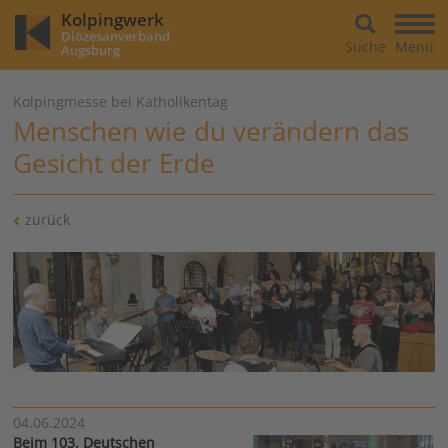
Kolpingwerk
Diözesanverband
Suche
Menü
Augsburg
Kolpingmesse bei Katholikentag
Menschen wie du verändern das
Gesicht der Erde
zurück
04.06.2024
Beim 103. Deutschen