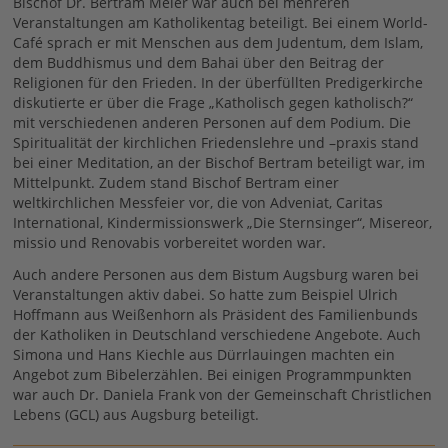
Bischof Dr. Bertram Meier war auch bei mehreren
Veranstaltungen am Katholikentag beteiligt. Bei einem World-
Café sprach er mit Menschen aus dem Judentum, dem Islam,
dem Buddhismus und dem Bahai über den Beitrag der
Religionen für den Frieden. In der überfüllten Predigerkirche
diskutierte er über die Frage „Katholisch gegen katholisch?“
mit verschiedenen anderen Personen auf dem Podium. Die
Spiritualität der kirchlichen Friedenslehre und –praxis stand
bei einer Meditation, an der Bischof Bertram beteiligt war, im
Mittelpunkt. Zudem stand Bischof Bertram einer
weltkirchlichen Messfeier vor, die von Adveniat, Caritas
International, Kindermissionswerk „Die Sternsinger“, Misereor,
missio und Renovabis vorbereitet worden war.
Auch andere Personen aus dem Bistum Augsburg waren bei
Veranstaltungen aktiv dabei. So hatte zum Beispiel Ulrich
Hoffmann aus Weißenhorn als Präsident des Familienbunds
der Katholiken in Deutschland verschiedene Angebote. Auch
Simona und Hans Kiechle aus Dürrlauingen machten ein
Angebot zum Bibelerzählen. Bei einigen Programmpunkten
war auch Dr. Daniela Frank von der Gemeinschaft Christlichen
Lebens (GCL) aus Augsburg beteiligt.