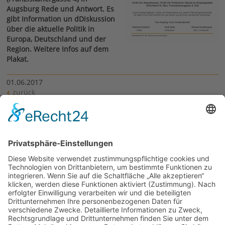
Augsburg Rede und Antwort. Es
gibt Information un dDiskussion
über die aktuelle Politik in
Europa, Deutschland und der
Region. Weitere Infos auf dem
Plakat.
01.06.2017
zurück
Links
Veranstaltungen zur Bundestagswahl von Kolping in der
Diözese
Downloads