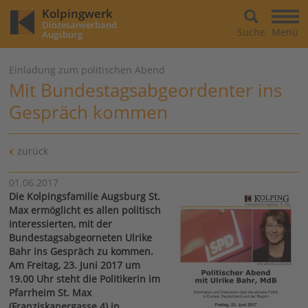
Kolpingwerk
Diözesanverband
Suche
Menü
Augsburg
Einladung zum politischen Abend
Mit Bundestagsabgeordenter ins
Gespräch kommen
zurück
01.06.2017
Die Kolpingsfamilie Augsburg St.
Max ermöglicht es allen politisch
Interessierten, mit der
Bundestagsabgeorneten Ulrike
Bahr ins Gespräch zu kommen.
Am Freitag, 23. Juni 2017 um
19.00 Uhr steht die Politikerin im
Pfarrheim St. Max
(Franziskanergasse 4) in