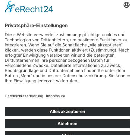
zurück zur Übersicht
© 2026 | Kolpingwerk Diözesanverband Augsburg
Website von
sinntun
mit
flix.CMS
Datenschutzerklärung
|
Impressum